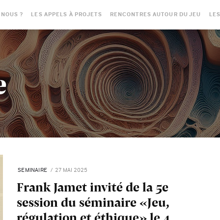
-NOUS ?
LES APPELS À PROJETS
RENCONTRES AUTOUR DU JEU
LES
e
SEMINAIRE
27 MAI 2025
Frank Jamet invité de la 5e
session du séminaire «Jeu,
régulation et éthique» le 4