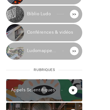
Biblio Ludo
>>
Conférences & vidéos
>>
Ludomappe...
>>
RUBRIQUES
Appels Scientifiques
★