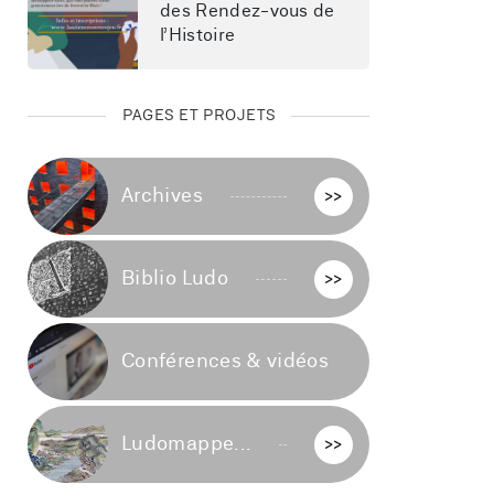
des Rendez-vous de 
l’Histoire
PAGES ET PROJETS
Archives
>>
Biblio Ludo
>>
Conférences & vidéos
>>
Ludomappe...
>>