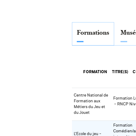
Formations
Musé
FORMATION
TITRE(S)
C
Centre National de 
Formation L
Formation aux 
 - RNCP Niv
Métiers du Jeu et 
du Jouet
Formation 
Comédien/ar
L'Ecole du jeu - 