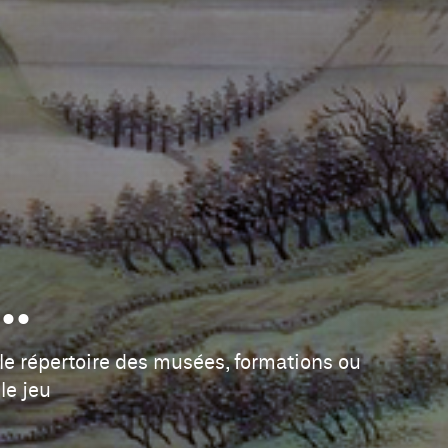
..
e répertoire des musées, formations ou
le jeu