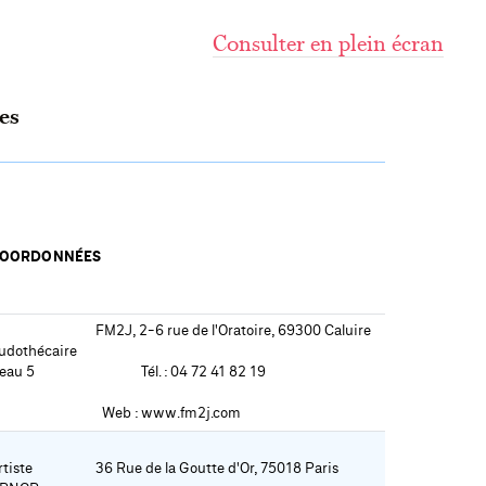
Consulter en plein écran
es
OORDONNÉES
FM2J, 2-6 rue de l'Oratoire, 69300 Caluire 
udothécaire 
eau 5

              Tél. : 04 72 41 82 19
  Web : www.fm2j.com
tiste 
36 Rue de la Goutte d'Or, 75018 Paris 