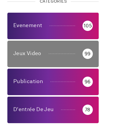
CATÉGORIES
Evenement
105
Jeux Video
99
Publication
96
D'entrée De Jeu
78