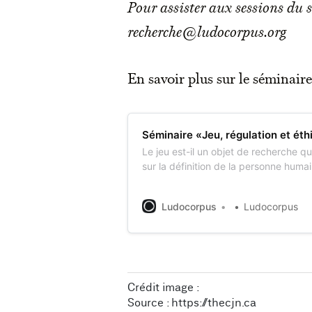
Pour assister aux sessions du 
recherche@ludocorpus.org
En savoir plus sur le séminaire
Séminaire «Jeu, régulation et ét
Le jeu est-il un objet de recherche qu
sur la définition de la personne huma
Une telle intuition, portée par ce sém
UniTwin «Figures du jeu», veut poursu
Ludocorpus
Ludocorpus
champs de recherche déjà explorés pa
Crédit image :
Source : 
https://thecjn.ca