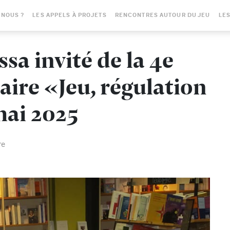
-NOUS ?
LES APPELS À PROJETS
RENCONTRES AUTOUR DU JEU
LES
sa invité de la 4e
aire «Jeu, régulation
mai 2025
re