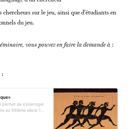
 chercheurs sur le jeu, ainsi que d'étudiants en
onnels du jeu.
séminaire, vous pouvez en faire la demande à :
 :
hique»
i permet de s’interroger
ine au XXIème siècle ?
inaire de la e-team
ivre et enrichir des
r la psychologie, les