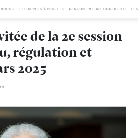
-NOUS ?
LES APPELS À PROJETS
RENCONTRES AUTOUR DU JEU
LES
vitée de la 2e session
u, régulation et
ars 2025
re