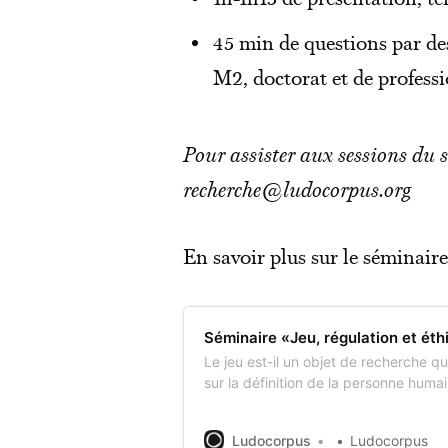
45 min de questions par des
M2, doctorat et de professi
Pour assister aux sessions du 
recherche@ludocorpus.org
En savoir plus sur le séminaire
Séminaire «Jeu, régulation et ét
Le jeu est-il un objet de recherche qu
sur la définition de la personne huma
Une telle intuition, portée par ce sém
UniTwin «Figures du jeu», veut poursu
Ludocorpus
Ludocorpus
champs de recherche déjà explorés pa