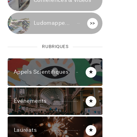
Conférences & vidéos
>>
Ludomappe...
>>
RUBRIQUES
Appels Scientifiques
★
Événements
★
Lauréats
★