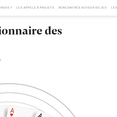
-NOUS ?
LES APPELS À PROJETS
RENCONTRES AUTOUR DU JEU
LES
ionnaire des
e