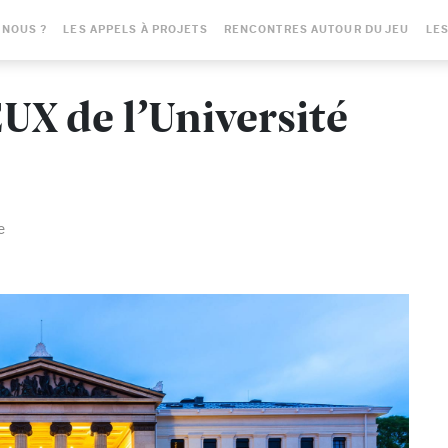
-NOUS ?
LES APPELS À PROJETS
RENCONTRES AUTOUR DU JEU
LES
X de l’Université
e