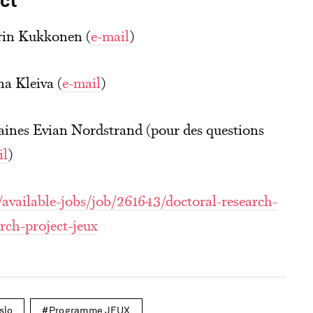
ct
arin Kukkonen (
e-mail
)
na Kleiva (
e-mail
)
aines Evian Nordstrand (pour des questions
il
)
available-jobs/job/261643/doctoral-research-
rch-project-jeux
slo
Programme JEUX