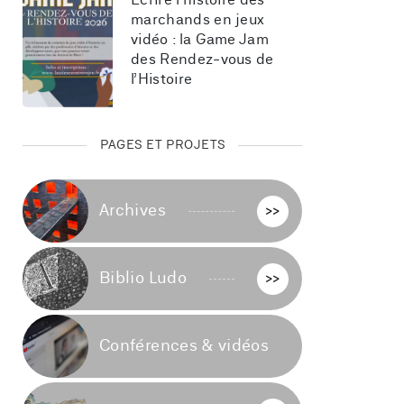
Écrire l’histoire des 
marchands en jeux 
vidéo : la Game Jam 
des Rendez-vous de 
l’Histoire
PAGES ET PROJETS
Archives
>>
Biblio Ludo
>>
Conférences & vidéos
>>