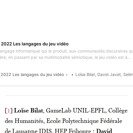
| 2022 Les langages du jeu vidéo
langage informatique qui le produit, aux communautés discursives qu’
re, en passant par sa multimodalité sémiotique, le jeu vidéo est à
ieurs titres affaire de langage(s), et suscite ...
2022 Les langages du jeu vidéo
Loïse Bilat, David Javet, Selim Krichane, Isaac Pante et Yannick Roc
[
1
]
Loïse Bilat
, GameLab UNIL-EPFL, Collège
des Humanités, Ecole Polytechnique Fédérale
de Lausanne IDIS, HEP Fribourg ;
David