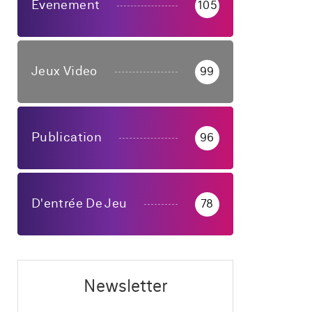
Evenement
105
Jeux Video
99
Publication
96
D'entrée De Jeu
78
Newsletter