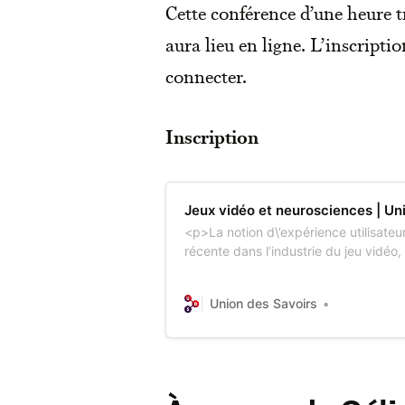
Cette conférence d’une heure t
aura lieu en ligne. L’inscriptio
connecter.
Inscription
Jeux vidéo et neurosciences | Un
<p>La notion d\’expérience utilisateu
récente dans l’industrie du jeu vidéo,
défi, les jeux devant être amusants
les connaissances en sciences cogni
Union des Savoirs
peuvent aider à atteindre cet objecti
expliquent…