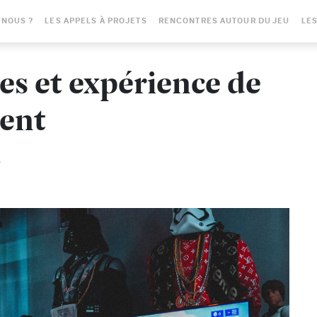
-NOUS ?
LES APPELS À PROJETS
RENCONTRES AUTOUR DU JEU
LES
es et expérience de
dent
e