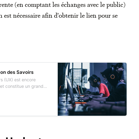
rente (en comptant les échanges avec le public)
n est nécessaire afin d’obtenir le lien pour se
ion des Savoirs
rs (UX) est encore
 et constitue un grand
 et engageants. Comment
tives et en ergonomie
f ? Quels éléments