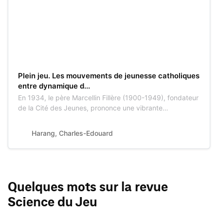
Plein jeu. Les mouvements de jeunesse catholiques
entre dynamique d...
En 1934, le père Marcellin Fillère (1900-1949), fondateur
de la Cité des Jeunes, prononce une vibrante
conférence au cours du Congrès de l’Union des Œuvres,
dans laquelle il place le jeu au centre ...
Harang, Charles-Edouard
Quelques mots sur la revue
Science du Jeu