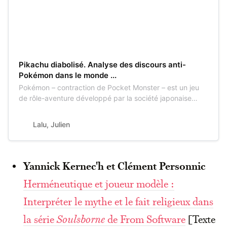
Pikachu diabolisé. Analyse des discours anti-
Pokémon dans le monde ...
Pokémon – contraction de Pocket Monster – est un jeu
de rôle-aventure développé par la société japonaise
Game Freak et sorti sur Gameboy entre 1996 et 1999
pour la première génération. Le joueur y ...
Lalu, Julien
Yannick Kernec'h et Clément Personnic
Herméneutique et joueur modèle :
Interpréter le mythe et le fait religieux dans
la série
Soulsborne
de From Software
[Texte