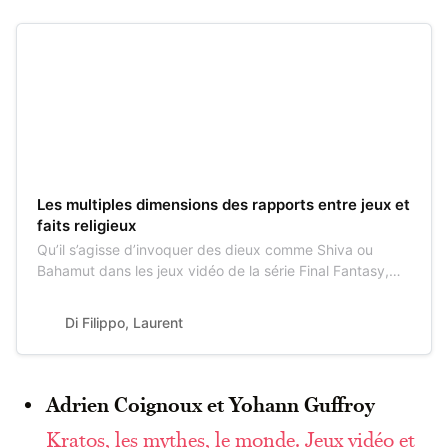
Les multiples dimensions des rapports entre jeux et
faits religieux
Qu’il s’agisse d’invoquer des dieux comme Shiva ou
Bahamut dans les jeux vidéo de la série Final Fantasy,
d’incarner des clercs et des paladins dans le jeu de rôle
papier Dungeons & Dragons (T.S.R....
Di Filippo, Laurent
Adrien Coignoux et Yohann Guffroy
Kratos, les mythes, le monde. Jeux vidéo et