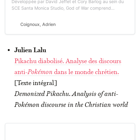
Développée par David Jeffet et Cory Barlog au sein du
SCE Santa Monica Studio, God of War comprend
aujourd’hui huit jeux sur différentes plateformes, dont
une première trilogie sur Playstation 2 et...
Coignoux, Adrien
Julien Lalu
Pikachu diabolisé. Analyse des discours
anti-
Pokémon
dans le monde chrétien.
[Texte intégral]
Demonized Pikachu. Analysis of anti-
Pokémon discourse in the Christian world