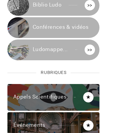
Biblio Ludo
>>
Conférences & vidéos
>>
Ludomappe...
>>
RUBRIQUES
Appels Scientifiques
★
Événements
★