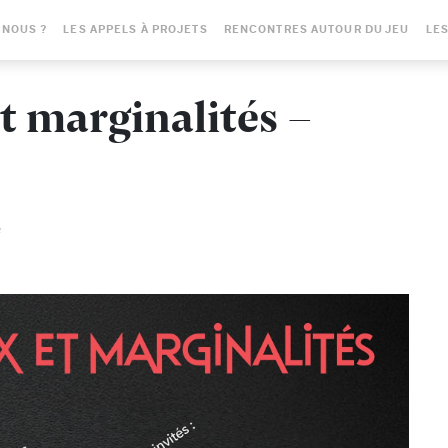
-NOUS ?
LES APPELS À PROJETS
RENCONTRES AUTOUR DU JEU
LES
t marginalités -
6
e