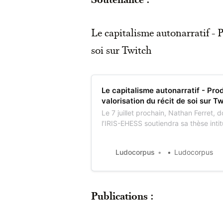
Le capitalisme autonarratif - P
soi sur Twitch
Le capitalisme autonarratif - Pro
valorisation du récit de soi sur T
Le 7 juillet prochain, Nathan Ferret, 
l’IRIS-EHESS soutiendra sa thèse intit
autonarratif. Production, réception et 
soi sur Twitch. ». Ce travail de reche
Ludocorpus
Ludocorpus
la direction de Arnaud Esquerre. An
Publications :