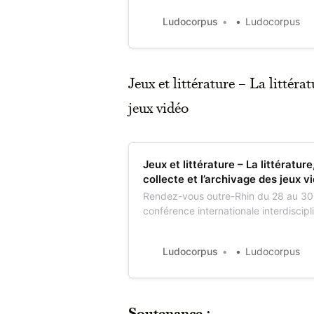
transfrontalières et transnationales d
Ludocorpus
Ludocorpus
interactions et accompagnement » qu
Jeux et littérature – La littérat
jeux vidéo
Jeux et littérature – La littérature
collecte et l’archivage des jeux v
Rendez-vous outre-Rhin du 28 au 30 
conférence internationale interdiscipl
sein des célèbres Archives allemandes
Marbach (DLA). Son titre : « Jeux et li
Ludocorpus
Ludocorpus
la recherche, la collecte et l’archiva
Soutenance :