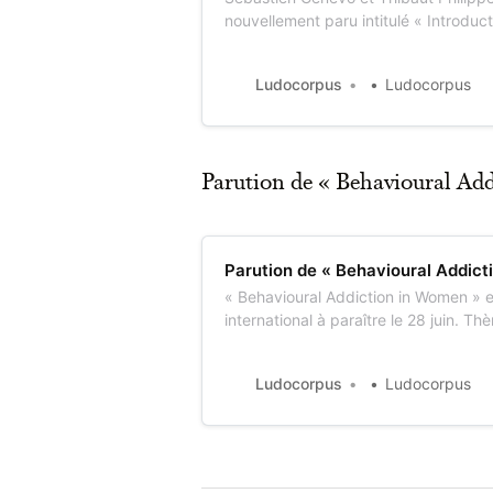
nouvellement paru intitulé « Introduc
vidéo ». Cette publication parue aux 
Liège souhaitait répondre à un manque
Ludocorpus
Ludocorpus
scientifique francophone : l’absence 
Parution de « Behavioural Ad
Parution de « Behavioural Addict
« Behavioural Addiction in Women » e
international à paraître le 28 juin. T
Dresser un état des lieux sur la reche
problèmes d’addiction comportement
Ludocorpus
Ludocorpus
problèmes liés au(x) jeu(x) – chez l
optiq…