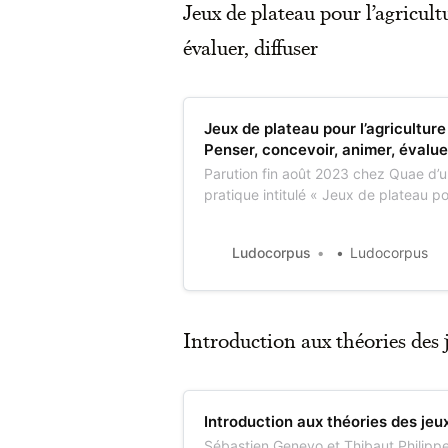
Jeux de plateau pour l’agricult
évaluer, diffuser
Jeux de plateau pour l’agriculture
Penser, concevoir, animer, évaluer
Parution fin août 2023 chez Quae d’u
pratique intitulé « Jeux de plateau pou
paysage ». Le livre conçu sous la visé
chercheurs de l’UMR Territoires (INR
Ludocorpus
Ludocorpus
Michelin et Nolwenn Blache – se des
j…
Introduction aux théories des 
Introduction aux théories des jeu
Sébastien Genevo et Thibaut Philippet