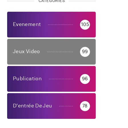
CATÉGORIES
Evenement
105
Jeux Video
99
Publication
96
D'entrée De Jeu
78