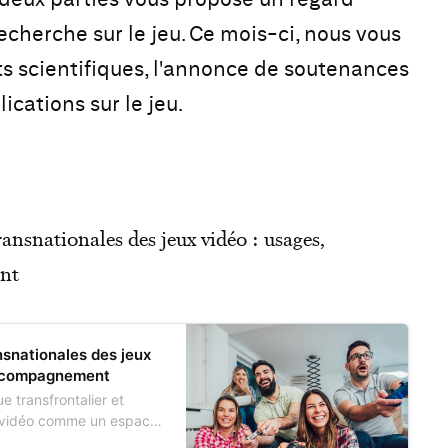
 recherche sur le jeu. Ce mois-ci, nous vous
 scientifiques, l'annonce de soutenances
ications sur le jeu.
ransnationales des jeux vidéo : usages,
ent
nsnationales des jeux
 accompagnement
e transfrontalier et
ux vidéo comme un espace
f du cours d’été « Analyses