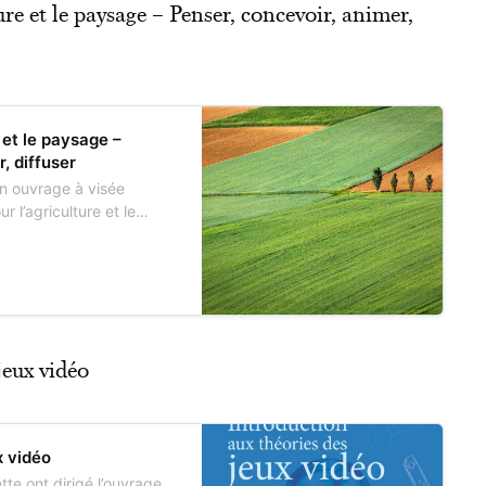
ure et le paysage – Penser, concevoir, animer,
 et le paysage –
, diffuser
n ouvrage à visée
r l’agriculture et le
e scientifique de trois
AE) – Sylvain Dernat, Yves
tine aux concepteurs de
jeux vidéo
x vidéo
te ont dirigé l’ouvrage