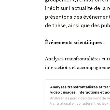
inédit sur l'actualité de la
présentons des événements
de thèse, ainsi que des publ
Événements scientifiques :
Analyses transfrontalières et t
interactions et accompagnem
Analyses transfrontalières et tra
vidéo : usages, interactions et
Analyser les jeux vidéo du point de vu
transnational en considérant les je
virtuel et transnational c’est l’objecti