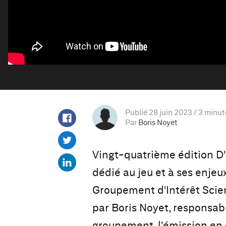
Publié 28 juin 2023
3 minut
Par
Boris Noyet
Vingt-quatrième édition D'
dédié au jeu et à ses enjeux
Groupement d'Intérêt Scien
par Boris Noyet, responsabl
groupement, l'émission en 