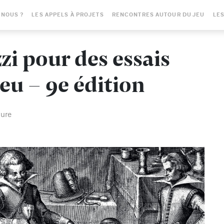
-NOUS ?
LES APPELS À PROJETS
RENCONTRES AUTOUR DU JEU
LES
zi pour des essais
jeu - 9e édition
ture