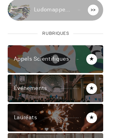
Ludomappe...
>>
RUBRIQUES
Appels Scientifiques
★
Événements
★
Lauréats
★