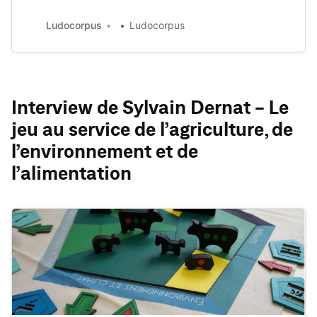
maths» diffusée sur la chaine franco-allemande Arte.
Ludocorpus
Ludocorpus
Imaginée par Denis van Waerebeke et diffusée sur le site
arte.tv et la chaine YouTube éponyme…
Interview de Sylvain Dernat - Le
jeu au service de l’agriculture, de
l’environnement et de
l’alimentation