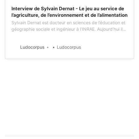
Interview de Sylvain Dernat - Le jeu au service de
l’agriculture, de l’environnement et de l’alimentation
Sylvain Dernat est docteur en sciences de l’éducation et
géographie sociale et ingénieur à l’INRAE. Aujourd’hui il
est venu nous parler de son parcours, du jeu La Grange
et de la place des jeux au cœur des projets de l’INRAE.
Ludocorpus
Ludocorpus
Interview.