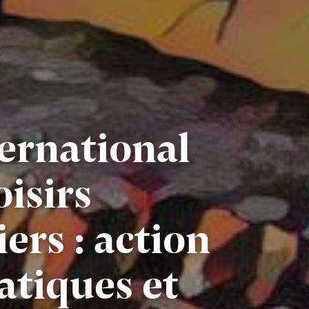
ernational
oisirs
ers : action
atiques et