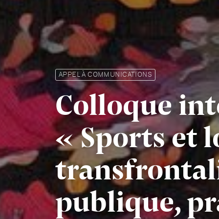
APPEL À COMMUNICATIONS
Colloque int
« Sports et l
transfrontali
publique, pr