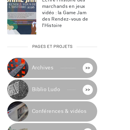
Écrire l’histoire des 
marchands en jeux 
vidéo : la Game Jam 
des Rendez-vous de 
l’Histoire
PAGES ET PROJETS
Archives
>>
Biblio Ludo
>>
Conférences & vidéos
>>