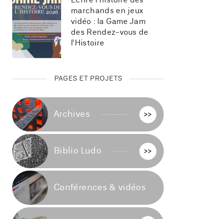
Écrire l’histoire des 
marchands en jeux 
vidéo : la Game Jam 
des Rendez-vous de 
l’Histoire
PAGES ET PROJETS
Archives
>>
Biblio Ludo
>>
Conférences & vidéos
>>