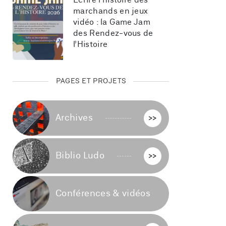
Écrire l’histoire des 
marchands en jeux 
vidéo : la Game Jam 
des Rendez-vous de 
l’Histoire
PAGES ET PROJETS
Archives
>>
Biblio Ludo
>>
Conférences & vidéos
>>