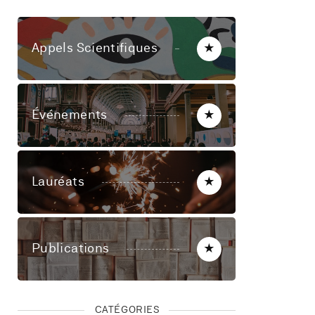
Appels Scientifiques
★
Événements
★
Lauréats
★
Publications
★
CATÉGORIES