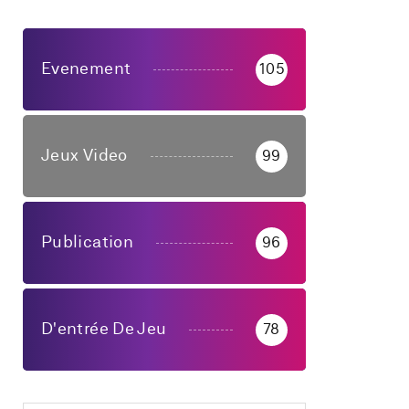
Evenement
105
Jeux Video
99
Publication
96
D'entrée De Jeu
78