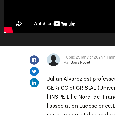
Publié 29 janvier 2024
1 min
Par
Boris Noyet
Julian Alvarez est profess
GERiiCO et CRIStAL (Universi
l’INSPE Lille Nord-de-Fran
l’association Ludoscience. 
son parcours et de son der