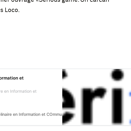
s Loco.
ormation et
e en Information et
plinaire en Information et COmmunication ULR 4073
Université d