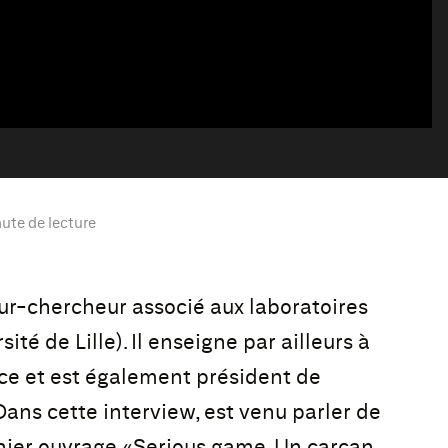
ute de lecture
eur-chercheur associé aux laboratoires
té de Lille). Il enseigne par ailleurs à
ce et est également président de
Dans cette interview, est venu parler de
nier ouvrage «Serious game. Un carcan