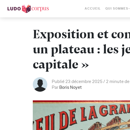
ACCUEIL
QUI SOMMES
Exposition et con
un plateau : les j
capitale »
Publié 23 décembre 2025
2 minute de
Par
Boris Noyet