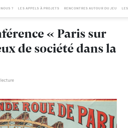
-NOUS ?
LES APPELS À PROJETS
RENCONTRES AUTOUR DU JEU
LES
férence « Paris sur
eux de société dans la
 lecture