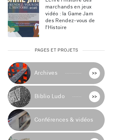
Écrire l’histoire des 
marchands en jeux 
vidéo : la Game Jam 
des Rendez-vous de 
l’Histoire
PAGES ET PROJETS
Archives
>>
Biblio Ludo
>>
Conférences & vidéos
>>