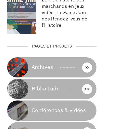
Écrire l’histoire des 
marchands en jeux 
vidéo : la Game Jam 
des Rendez-vous de 
l’Histoire
PAGES ET PROJETS
Archives
>>
Biblio Ludo
>>
Conférences & vidéos
>>