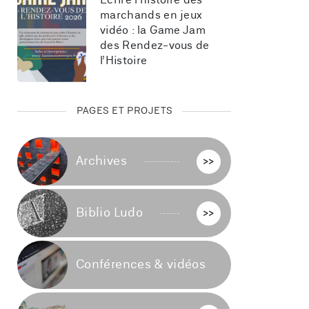
Écrire l’histoire des 
marchands en jeux 
vidéo : la Game Jam 
des Rendez-vous de 
l’Histoire
PAGES ET PROJETS
Archives
>>
Biblio Ludo
>>
Conférences & vidéos
>>