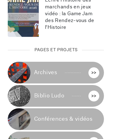
Écrire l’histoire des 
marchands en jeux 
vidéo : la Game Jam 
des Rendez-vous de 
l’Histoire
PAGES ET PROJETS
Archives
>>
Biblio Ludo
>>
Conférences & vidéos
>>