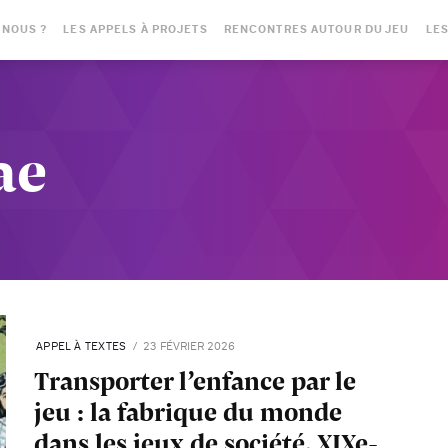
-NOUS ?
LES APPELS À PROJETS
RENCONTRES AUTOUR DU JEU
LES
ae
APPEL À TEXTES
23 FÉVRIER 2026
Transporter l’enfance par le
jeu : la fabrique du monde
dans les jeux de société, XIXe-