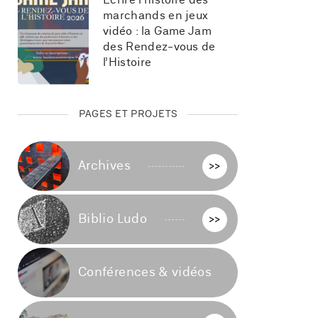
Écrire l’histoire des 
marchands en jeux 
vidéo : la Game Jam 
des Rendez-vous de 
l’Histoire
PAGES ET PROJETS
Archives
>>
Biblio Ludo
>>
Conférences & vidéos
>>