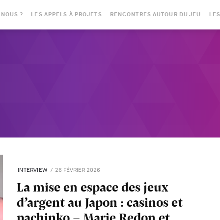
-NOUS ?
LES APPELS À PROJETS
RENCONTRES AUTOUR DU JEU
LES
INTERVIEW
26 FÉVRIER 2026
La mise en espace des jeux
d’argent au Japon : casinos et
pachinko - Marie Redon et