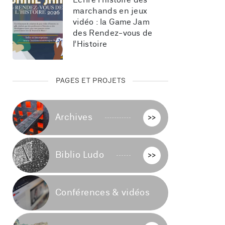
Écrire l’histoire des 
marchands en jeux 
vidéo : la Game Jam 
des Rendez-vous de 
l’Histoire
PAGES ET PROJETS
Archives
>>
Biblio Ludo
>>
Conférences & vidéos
>>