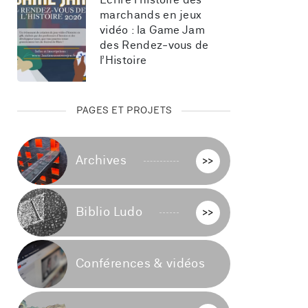
Écrire l’histoire des 
marchands en jeux 
vidéo : la Game Jam 
des Rendez-vous de 
l’Histoire
PAGES ET PROJETS
Archives
>>
Biblio Ludo
>>
Conférences & vidéos
>>