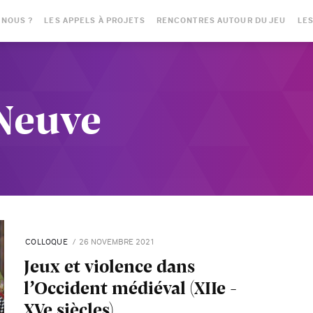
-NOUS ?
LES APPELS À PROJETS
RENCONTRES AUTOUR DU JEU
LES
Neuve
COLLOQUE
26 NOVEMBRE 2021
Jeux et violence dans
l’Occident médiéval (XIIe -
XVe siècles)