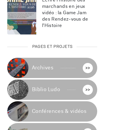
Écrire l’histoire des 
marchands en jeux 
vidéo : la Game Jam 
des Rendez-vous de 
l’Histoire
PAGES ET PROJETS
Archives
>>
Biblio Ludo
>>
Conférences & vidéos
>>