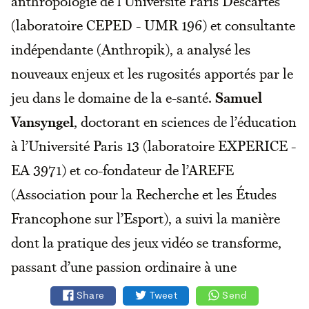
anthropologie de l’Université Paris Descartes
(laboratoire CEPED - UMR 196) et consultante
indépendante (Anthropik), a analysé les
nouveaux enjeux et les rugosités apportés par le
jeu dans le domaine de la e-santé.
Samuel
Vansyngel
, doctorant en sciences de l’éducation
à l’Université Paris 13 (laboratoire EXPERICE -
EA 3971) et co-fondateur de l’AREFE
(Association pour la Recherche et les Études
Francophone sur l’Esport), a suivi la manière
dont la pratique des jeux vidéo se transforme,
passant d’une passion ordinaire à une
professionnalisation ainsi qu’à une
Share
Tweet
Send