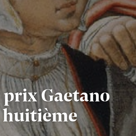
 prix Gaetano
– huitième