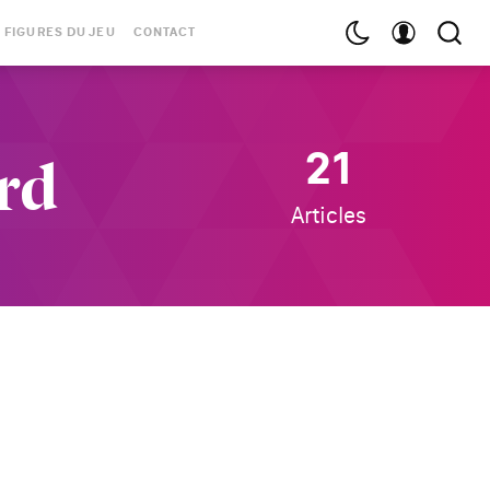
 FIGURES DU JEU
CONTACT
rd
21
Articles