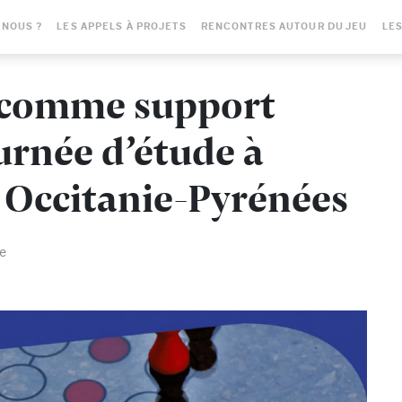
-NOUS ?
LES APPELS À PROJETS
RENCONTRES AUTOUR DU JEU
LES
é comme support
urnée d’étude à
 Occitanie-Pyrénées
re