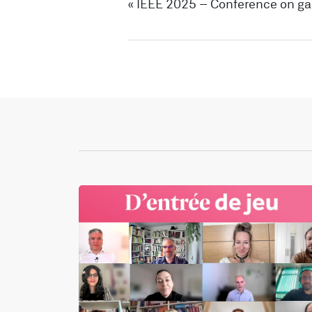
« IEEE 2025 – Conference on g
du 26 au 29 août