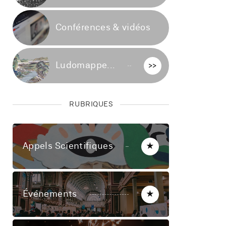
Conférences & vidéos
>>
Ludomappe...
>>
RUBRIQUES
Appels Scientifiques
★
Événements
★