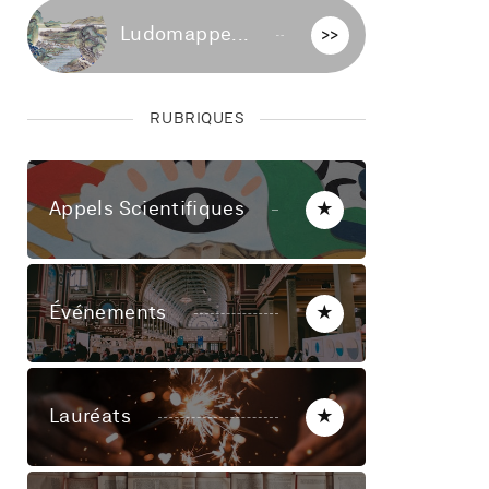
Ludomappe...
>>
RUBRIQUES
Appels Scientifiques
★
Événements
★
Lauréats
★