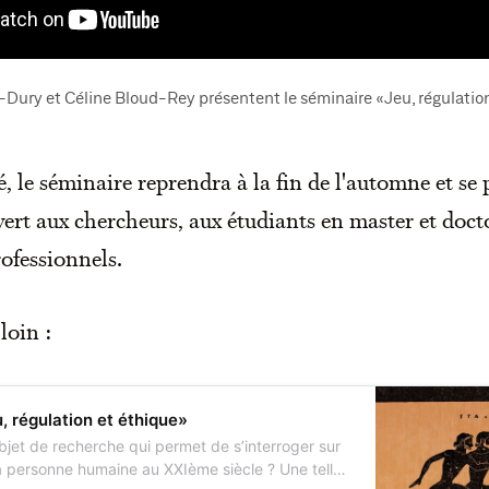
-Dury et Céline Bloud-Rey présentent le séminaire «Jeu, régulatio
été, le séminaire reprendra à la fin de l'automne et se
vert aux chercheurs, aux étudiants en master et docto
ofessionnels.
loin :
, régulation et éthique»
objet de recherche qui permet de s’interroger sur
 la personne humaine au XXIème siècle ? Une telle