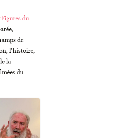
«Figures du
parée,
champs de
n, l’histoire,
de la
ilmées du