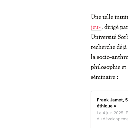
Une telle intui
jeu»
, dirigé pa
Université Sor
recherche déjà 
la socio-anthro
philosophie et 
séminaire :
Frank Jamet, 5e
éthique »
Le 4 juin 2025, 
du développemen
- Cognitions Huma