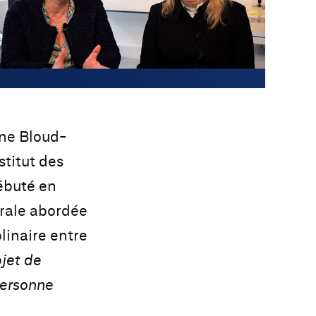
ine Bloud-
stitut des
débuté en
érale abordée
linaire entre
bjet de
 personne