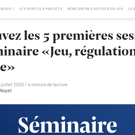
-NOUS ?
LES APPELS À PROJETS
RENCONTRES AUTOUR DU JEU
LES
vez les 5 premières se
inaire «Jeu, régulation
ue»
 juillet 2025
4 minute de lecture
 Noyet