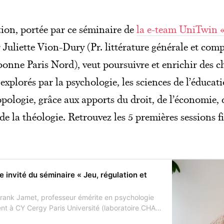
tion, portée par ce séminaire de
la e-team UniTwin 
r Juliette Vion-Dury (Pr. littérature générale et com
bonne Paris Nord), veut poursuivre et enrichir des 
explorés par la psychologie, les sciences de l’éducatio
pologie, grâce aux apports du droit, de l’économie, 
de la théologie. Retrouvez les 5 premières sessions f
 invité du séminaire « Jeu, régulation et
Frank Jamet, professeur émérite en psychologie
t à CY Cergy Paris Université (laboratoire CHArt
ine et ARTificielle), est intervenu lors de la 5e