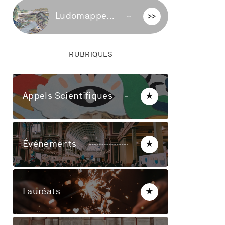
Ludomappe...
>>
RUBRIQUES
Appels Scientifiques
★
Événements
★
Lauréats
★