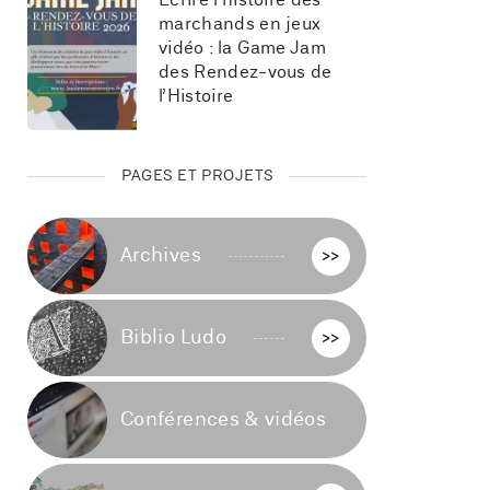
Écrire l’histoire des 
marchands en jeux 
vidéo : la Game Jam 
des Rendez-vous de 
l’Histoire
PAGES ET PROJETS
Archives
>>
Biblio Ludo
>>
Conférences & vidéos
>>