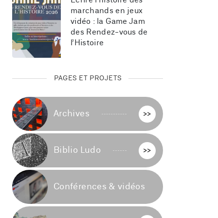
Écrire l’histoire des 
marchands en jeux 
vidéo : la Game Jam 
des Rendez-vous de 
l’Histoire
PAGES ET PROJETS
Archives
>>
Biblio Ludo
>>
Conférences & vidéos
>>