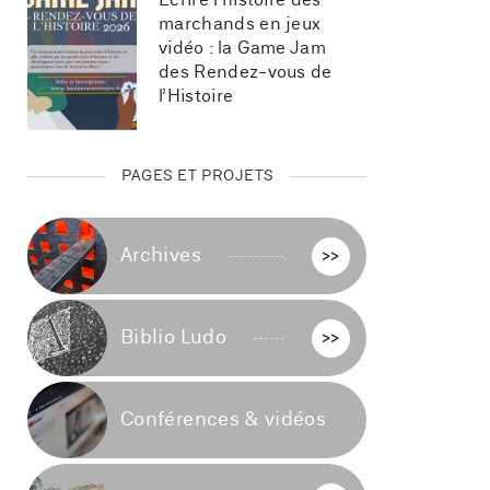
Écrire l’histoire des 
marchands en jeux 
vidéo : la Game Jam 
des Rendez-vous de 
l’Histoire
PAGES ET PROJETS
Archives
>>
Biblio Ludo
>>
Conférences & vidéos
>>