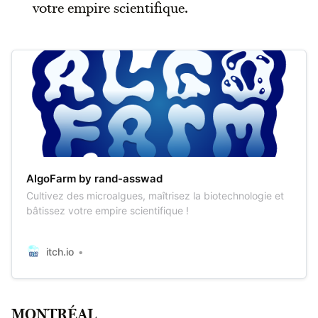
votre empire scientifique.
AlgoFarm by rand-asswad
Cultivez des microalgues, maîtrisez la biotechnologie et
bâtissez votre empire scientifique !
itch.io
MONTRÉAL