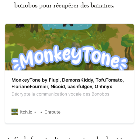
bonobos pour récupérer des bananes.
MonkeyTone by Flupi, DemonsKiddy, TofuTomato,
FlorianeFournier, Nicoid, bashfulgov, Ohhnyx
Décrypte la communication vocale des Bonobos
itch.io
Chroute
God of regen : Incarnez un crabe devant