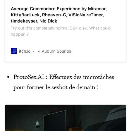
Average Commodore Experience by Miramar,
KittyBadLuck, Rheaven-G, ViSioNaireTimer,
timdekeyser, Nic Dick
Try out this completely normal C64 disk. What could
happen ?
itch.io
Auburn Sounds
ProtoSex.AI : Effectuez des microtâches
pour former le sexbot de demain !