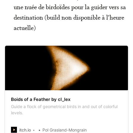
une nuée de birdoïdes pour la guider vers sa
destination (build non disponible à l’heure
actuelle)
Boids of a Feather by cl_lex
Guide a flock of geometrical birds in and out of colorful
levels.
itch.io
Pol Grasland-Mongrain