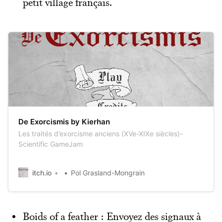
petit village français.
De Exorcismis by Kierhan
Les traités d’exorcisme anciens (XVe-XIXe siècles)-
Scientific GameJam
itch.io
Pol Grasland-Mongrain
Boids of a feather : Envoyez des signaux à