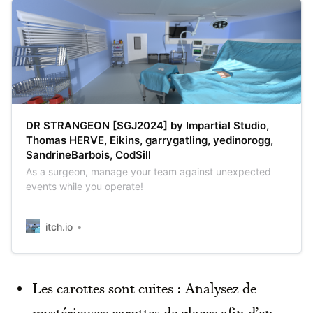
DR STRANGEON [SGJ2024] by Impartial Studio,
Thomas HERVE, Eikins, garrygatling, yedinorogg,
SandrineBarbois, CodSill
As a surgeon, manage your team against unexpected
events while you operate!
itch.io
Les carottes sont cuites : Analysez de
mystérieuses carottes de glaces afin d’en