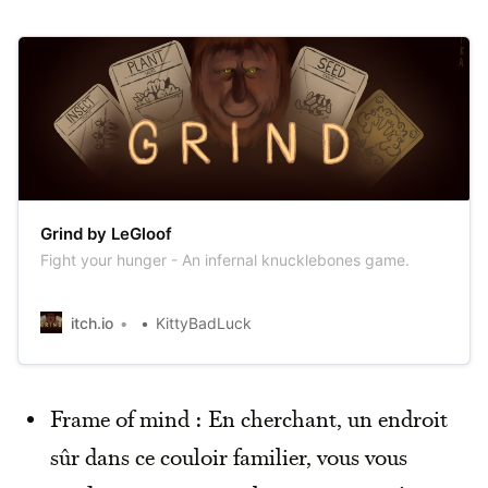
Grind by LeGloof
Fight your hunger - An infernal knucklebones game.
itch.io
KittyBadLuck
Frame of mind : En cherchant, un endroit
sûr dans ce couloir familier, vous vous