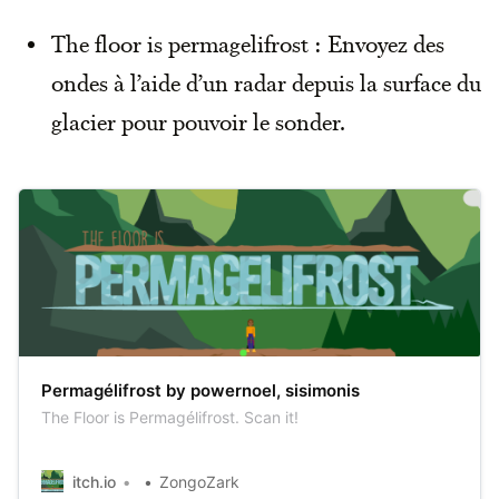
The floor is permagelifrost : Envoyez des
ondes à l’aide d’un radar depuis la surface du
glacier pour pouvoir le sonder.
Permagélifrost by powernoel, sisimonis
The Floor is Permagélifrost. Scan it!
itch.io
ZongoZark