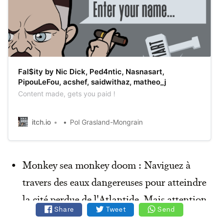
Fal$ity by Nic Dick, Ped4ntic, Nasnasart,
PipouLeFou, acshef, saidwithaz, matheo_j
Content made, gets you paid !
itch.io
Pol Grasland-Mongrain
Monkey sea monkey doom : Naviguez à
travers des eaux dangereuses pour atteindre
la cité perdue de l'Atlantide. Mais attention
Share
Tweet
Send
aux dangers qui se cachent dans les