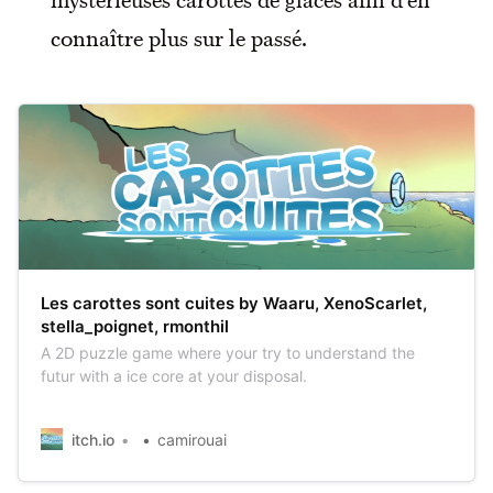
connaître plus sur le passé.
Les carottes sont cuites by Waaru, XenoScarlet,
stella_poignet, rmonthil
A 2D puzzle game where your try to understand the
futur with a ice core at your disposal.
itch.io
camirouai