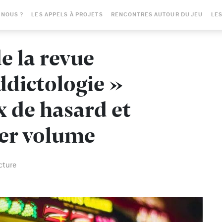
-NOUS ?
LES APPELS À PROJETS
RENCONTRES AUTOUR DU JEU
LES
e la revue
ddictologie »
x de hasard et
ier volume
cture