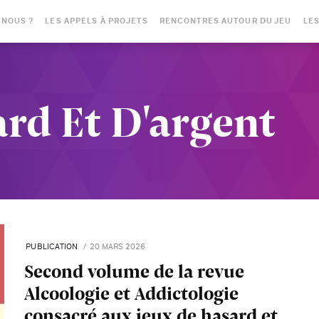
-NOUS ?
LES APPELS À PROJETS
RENCONTRES AUTOUR DU JEU
LES
rd Et D'argent
PUBLICATION
20 MARS 2026
Second volume de la revue
Alcoologie et Addictologie
consacré aux jeux de hasard et