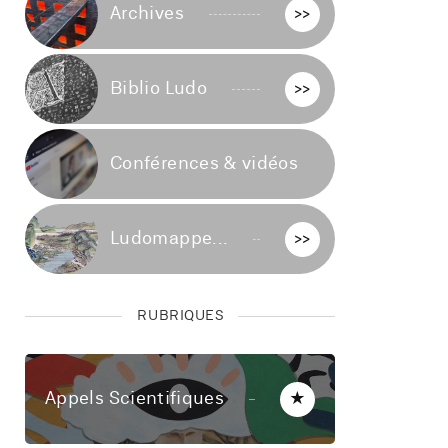
Archives
>>
Biblio Ludo
>>
Conférences & vidéos
>>
Ludomappe...
>>
RUBRIQUES
Appels Scientifiques
★