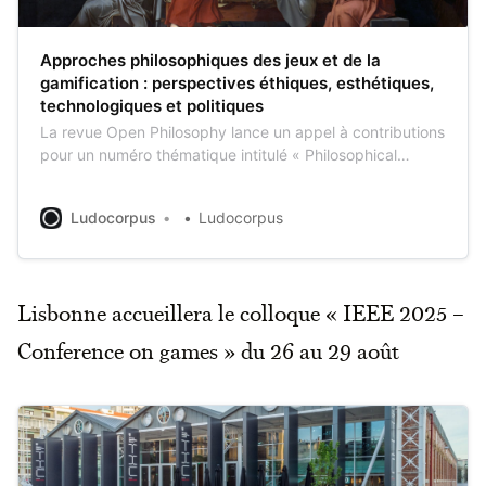
Approches philosophiques des jeux et de la
gamification : perspectives éthiques, esthétiques,
technologiques et politiques
La revue Open Philosophy lance un appel à contributions
pour un numéro thématique intitulé « Philosophical
Approaches to Games and Gamification: Ethical,
Aesthetic, Technological and Political » (Approches
Ludocorpus
Ludocorpus
philosophiques des jeux et de la gamification :
perspectives éthiques, esthétiques, technologiques et
politiques). Ce numéro vise à explorer les approches
philosophiques des jeux et
Lisbonne accueillera le colloque « IEEE 2025 –
Conference on games » du 26 au 29 août