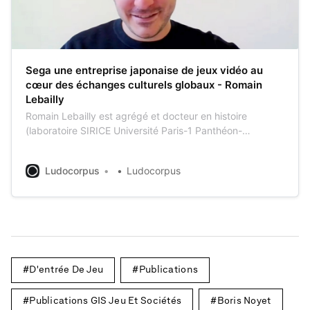
Sega une entreprise japonaise de jeux vidéo au
cœur des échanges culturels globaux - Romain
Lebailly
Romain Lebailly est agrégé et docteur en histoire
(laboratoire SIRICE Université Paris-1 Panthéon-
Sorbonne) et spécialiste des jeux vidéo et des cultures
populaires japonaises. Il est par ailleurs lauréat de la
Ludocorpus
Ludocorpus
première édition du prix des Fondateurs du GIS Jeu et
Sociétés. Remise du Prix des Fondateurs 2024 du GIS
«Jeu
D'entrée De Jeu
Publications
Publications GIS Jeu Et Sociétés
Boris Noyet