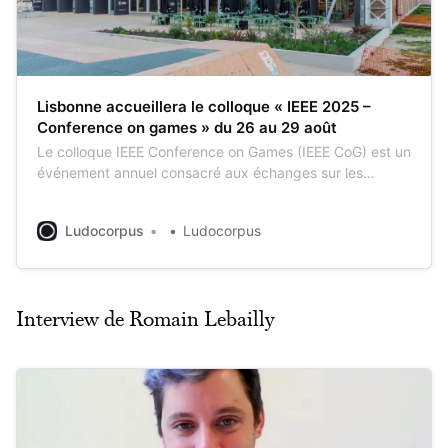
Lisbonne accueillera le colloque « IEEE 2025 –
Conference on games » du 26 au 29 août
Le colloque IEEE Conference on Games (IEEE CoG) est un
événement annuel consacré aux échanges sur les
aspects scientifiques, les avancées techniques et à la
prospective dans le domaine des jeux vidéo, des jeux de
Ludocorpus
Ludocorpus
société et d’autres types de jeux. Ce rendez-vous pour
chercheurs et créateurs de jeux
Interview de Romain Lebailly