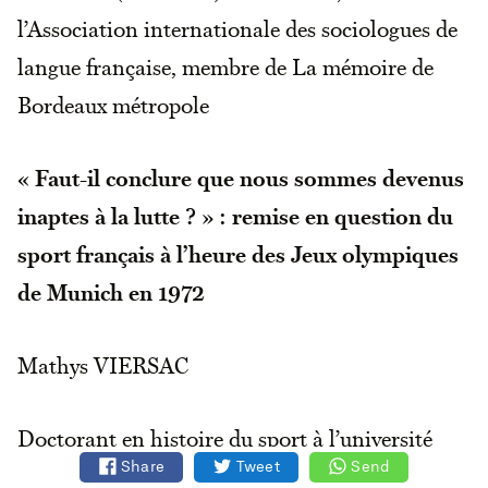
l’Association internationale des sociologues de
langue française, membre de La mémoire de
Bordeaux métropole
« Faut-il conclure que nous sommes devenus
inaptes à la lutte ? » : remise en question du
sport français à l’heure des Jeux olympiques
de Munich en 1972
Mathys VIERSAC
Doctorant en histoire du sport à l’université
Share
Tweet
Send
Rennes 2, membre du laboratoire Valeurs,