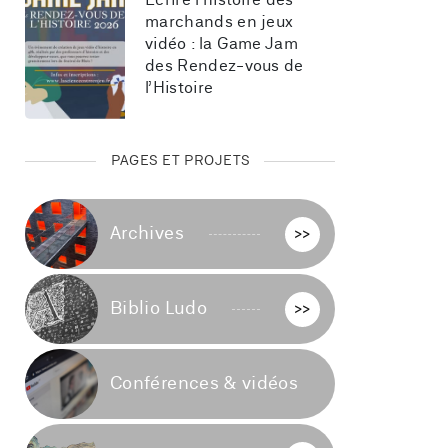
Écrire l’histoire des 
marchands en jeux 
vidéo : la Game Jam 
des Rendez-vous de 
l’Histoire
PAGES ET PROJETS
Archives
>>
Biblio Ludo
>>
Conférences & vidéos
>>