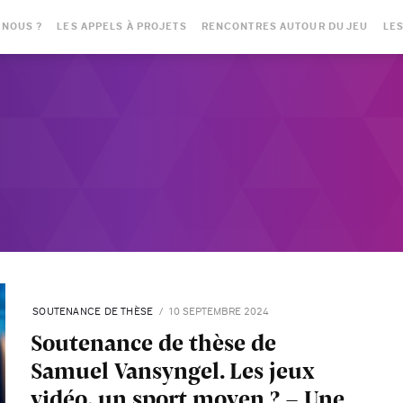
-NOUS ?
LES APPELS À PROJETS
RENCONTRES AUTOUR DU JEU
LES
SOUTENANCE DE THÈSE
10 SEPTEMBRE 2024
Soutenance de thèse de
Samuel Vansyngel. Les jeux
vidéo, un sport moyen ? - Une