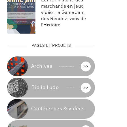
Écrire l’histoire des 
marchands en jeux 
vidéo : la Game Jam 
des Rendez-vous de 
l’Histoire
PAGES ET PROJETS
Archives
>>
Biblio Ludo
>>
Conférences & vidéos
>>