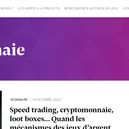
-NOUS ?
LES APPELS À PROJETS
RENCONTRES AUTOUR DU JEU
LES
aie
SEMINAIRE
15 OCTOBRE 2023
Speed trading, cryptomonnaie,
loot boxes… Quand les
mécanismes des jeux d’argent