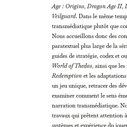
Age : Origins
,
Dragon Age II
,
Veilguard
. Dans le même temp
transmédiatique plutôt que co
Nous accueillons donc des cont
paratextuel plus large de la s
guides de stratégie, codex et o
World of Thedas
, ainsi que l
Redemption
et les adaptations
un jeu unique, retracer des dév
examiner comment le sens émerg
narration transmédiatique. No
travaux qui prêtent attention à
systèmes et expérience du joueu