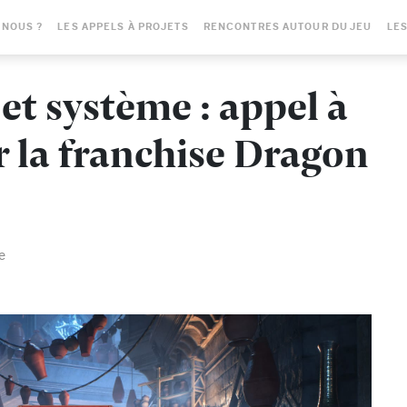
-NOUS ?
LES APPELS À PROJETS
RENCONTRES AUTOUR DU JEU
LES
 et système : appel à
r la franchise Dragon
e