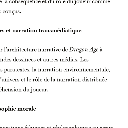
, de la conséquence et du rôle du joueur comme
s conçus.
ers et narration transmédiatique
r l’architecture narrative de
Dragon Age
à
andes dessinées et autres médias. Les
s paratextes, la narration environnementale,
’univers et le rôle de la narration distribuée
éhension du joueur.
osophie morale
 questions éthiques et philosophiques au cœur