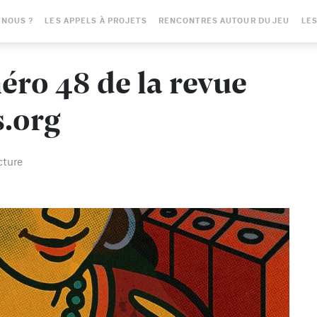
-NOUS ?
LES APPELS À PROJETS
RENCONTRES AUTOUR DU JEU
LES
ro 48 de la revue
.org
cture