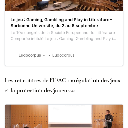
Le jeu : Gaming, Gambling and Play in Literature -
Sorbonne Université, du 2 au 6 septembre
Le 10e congrès de la Société Européenne de Littérature
Comparée intitulé Le jeu : Gaming, Gambling and Play in
Literature, se déroulera du 2 au 6 septembre 2024 en
Sorbonne à Paris. Cet événement scientifique, dont le
Ludocorpus
Ludocorpus
GIS Jeu et Sociétés est partenaire, explorera une variété
de textes littéraires de différentes
Les rencontres de l’IFAC : «régulation des jeux
et la protection des joueurs»