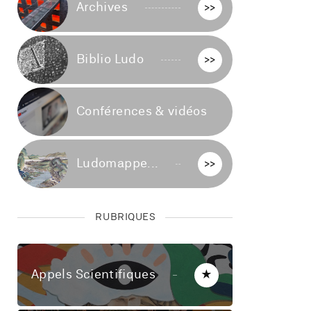
Archives
>>
Biblio Ludo
>>
Conférences & vidéos
>>
Ludomappe...
>>
RUBRIQUES
Appels Scientifiques
★